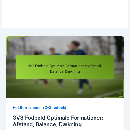
Holdformationer i 3v3 fodbold
3V3 Fodbold Optimale Formationer:
Afstand, Balance, Dækning