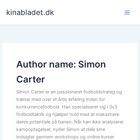
Skip
kinabladet.dk
to
content
Author name: Simon
Carter
Simon Carter er en passioneret fodboldstrateg og
træner med over et årtis erfaring inden for
konkurrencefodbold. Han specialiserer sig i 3v3
fodboldtaktik og hjælper hold med at maksimere
deres potentiale på banen. Når han ikke analyserer
kampoptagelser, nyder Simon at dele sine
indsigter gennem workshops og online kurser.