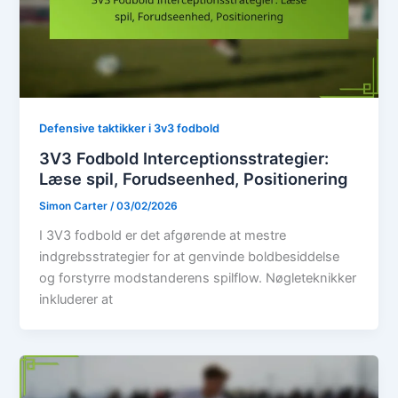
Defensive taktikker i 3v3 fodbold
3V3 Fodbold Interceptionsstrategier:
Læse spil, Forudseenhed, Positionering
Simon Carter
/
03/02/2026
I 3V3 fodbold er det afgørende at mestre
indgrebsstrategier for at genvinde boldbesiddelse
og forstyrre modstanderens spilflow. Nøgleteknikker
inkluderer at