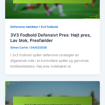
Defensive taktikker i 3v3 fodbold
3V3 Fodbold Defensivt Pres: Højt pres,
Lav blok, Presfælder
Simon Carter
/
04/02/2026
I 3v3 fodbold spiller defensive strategier en
afgørende rolle i at kontrollere spillet og genvinde
boldbesiddelse. Høj pres indebærer at