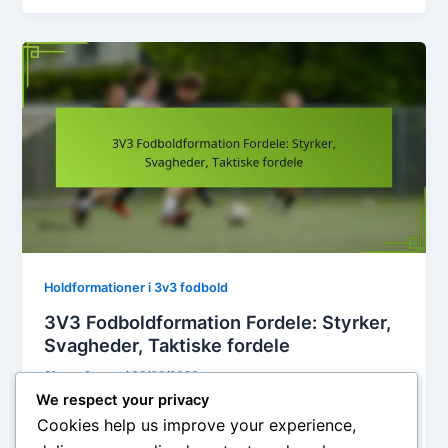
Holdformationer i 3v3 fodbold
3V3 Fodboldformation Fordele: Styrker,
Svagheder, Taktiske fordele
Simon Carter
/
02/02/2026
We respect your privacy
3V3 fodboldformationen består af tre spillere på
Cookies help us improve your experience,
hvert hold, hvilket fremmer hurtig pasning,