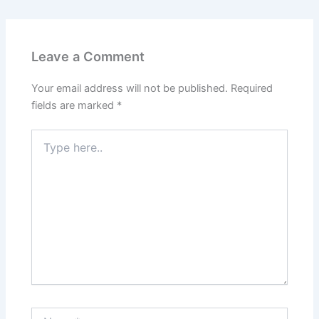
Leave a Comment
Your email address will not be published.
Required
fields are marked
*
Type
here..
Name*