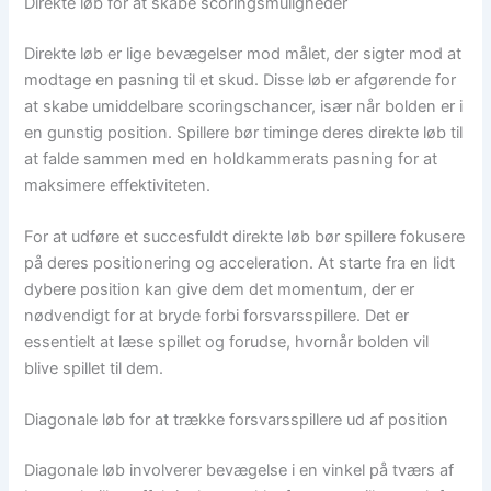
Direkte løb for at skabe scoringsmuligheder
Direkte løb er lige bevægelser mod målet, der sigter mod at
modtage en pasning til et skud. Disse løb er afgørende for
at skabe umiddelbare scoringschancer, især når bolden er i
en gunstig position. Spillere bør timinge deres direkte løb til
at falde sammen med en holdkammerats pasning for at
maksimere effektiviteten.
For at udføre et succesfuldt direkte løb bør spillere fokusere
på deres positionering og acceleration. At starte fra en lidt
dybere position kan give dem det momentum, der er
nødvendigt for at bryde forbi forsvarsspillere. Det er
essentielt at læse spillet og forudse, hvornår bolden vil
blive spillet til dem.
Diagonale løb for at trække forsvarsspillere ud af position
Diagonale løb involverer bevægelse i en vinkel på tværs af