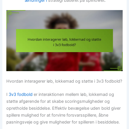
ændringer i
strategi baseret på spilflowet.
Hvordan interagerer løb, lokkemad og støtte i 3v3 fodbold?
I
3v3 fodbold
er interaktionen mellem løb, lokkemad og
støtte afgørende for at skabe scoringsmuligheder og
opretholde besiddelse. Effektiv bevægelse uden bold giver
spillere mulighed for at forvirre forsvarsspillere, åbne
pasningsveje og give muligheder for spilleren i besiddelse.