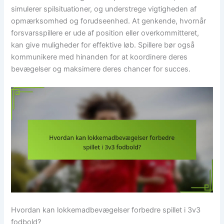
simulerer spilsituationer, og understrege vigtigheden af
opmærksomhed og forudseenhed. At genkende, hvornår
forsvarsspillere er ude af position eller overkommitteret,
kan give muligheder for effektive løb. Spillere bør også
kommunikere med hinanden for at koordinere deres
bevægelser og maksimere deres chancer for succes.
Hvordan kan lokkemadbevægelser forbedre spillet i 3v3
fodbold?