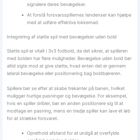
signalere deres bevægelser.
At forstå forsvarsspillernes tendenser kan hjælpe
med at udføre effektive lokkemad.
Integrering af støtte spil med bevægelser uden bold
Støtte spil er vitalt i 3v3 fodbold, da det sikrer, at spilleren
med bolden har flere muligheder. Bevægelse uden bold bør
altid sigte mod at give støtte, hvad enten det er gennem
lateral bevægelse eller positionering bag boldbæreren.
Spillere bør se efter at skabe trekanter på banen, hvilket
muliggør hurtige pasninger og bevægelse. For eksempel,
hvis en spiller dribler, bør en anden positionere sig til at
modtage en pasning, mens en tredje spiller kan lave et løb
for at strække forsvaret.
Oprethold afstand for at undgå at overfylde