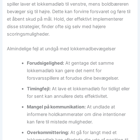
spiller laver et lokkemadløb til venstre, mens boldbæreren
bevæger sig til højre. Dette kan forvirre forsvaret og føre til
et åbent skud på mål. Hold, der effektivt implementerer
disse strategier, finder ofte sig selv med højere
scoringsmuligheder.
Almindelige fejl at undgå med lokkemadbevægelser
Forudsigelighed:
At gentage det samme
lokkemadløb kan gøre det nemt for
forsvarsspillere at forudse dine bevægelser.
Timingfejl:
At lave et lokkemadløb for tidligt eller
for sent kan annullere dets effektivitet.
Mangel på kommunikation:
At undlade at
informere holdkammerater om dine intentioner
kan føre til mistede muligheder.
Overkommittering:
At gå for langt med et
lokkemadløb kan efterlade dig ude af position til