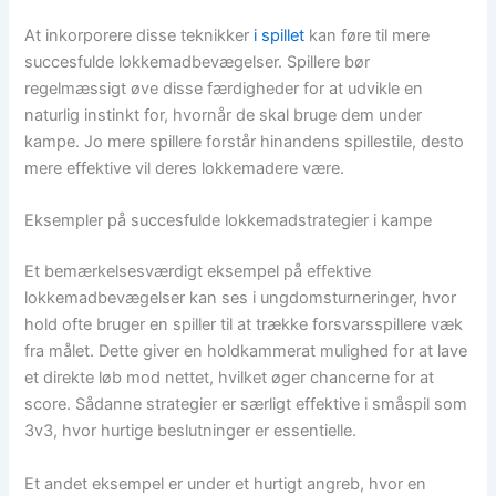
At inkorporere disse teknikker
i spillet
kan føre til mere
succesfulde lokkemadbevægelser. Spillere bør
regelmæssigt øve disse færdigheder for at udvikle en
naturlig instinkt for, hvornår de skal bruge dem under
kampe. Jo mere spillere forstår hinandens spillestile, desto
mere effektive vil deres lokkemadere være.
Eksempler på succesfulde lokkemadstrategier i kampe
Et bemærkelsesværdigt eksempel på effektive
lokkemadbevægelser kan ses i ungdomsturneringer, hvor
hold ofte bruger en spiller til at trække forsvarsspillere væk
fra målet. Dette giver en holdkammerat mulighed for at lave
et direkte løb mod nettet, hvilket øger chancerne for at
score. Sådanne strategier er særligt effektive i småspil som
3v3, hvor hurtige beslutninger er essentielle.
Et andet eksempel er under et hurtigt angreb, hvor en