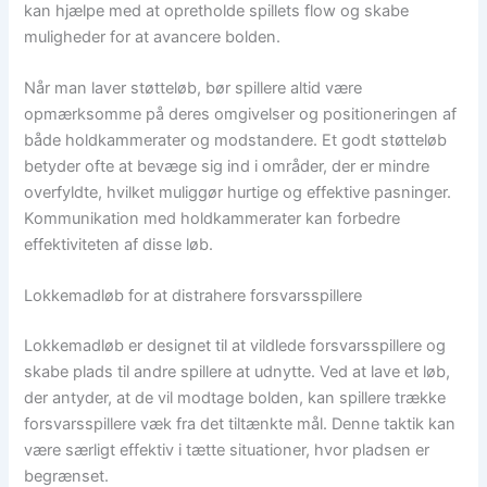
kan hjælpe med at opretholde spillets flow og skabe
muligheder for at avancere bolden.
Når man laver støtteløb, bør spillere altid være
opmærksomme på deres omgivelser og positioneringen af
både holdkammerater og modstandere. Et godt støtteløb
betyder ofte at bevæge sig ind i områder, der er mindre
overfyldte, hvilket muliggør hurtige og effektive pasninger.
Kommunikation med holdkammerater kan forbedre
effektiviteten af disse løb.
Lokkemadløb for at distrahere forsvarsspillere
Lokkemadløb er designet til at vildlede forsvarsspillere og
skabe plads til andre spillere at udnytte. Ved at lave et løb,
der antyder, at de vil modtage bolden, kan spillere trække
forsvarsspillere væk fra det tiltænkte mål. Denne taktik kan
være særligt effektiv i tætte situationer, hvor pladsen er
begrænset.