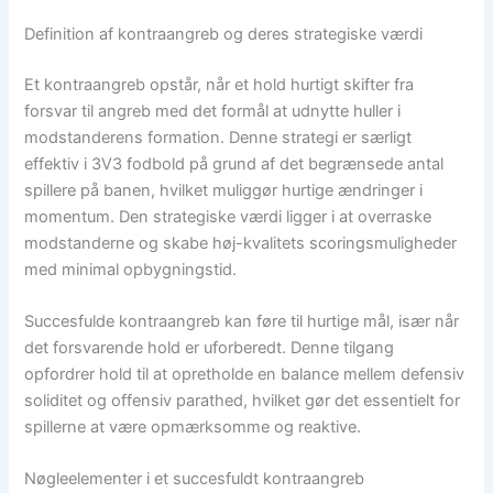
Definition af kontraangreb og deres strategiske værdi
Et kontraangreb opstår, når et hold hurtigt skifter fra
forsvar til angreb med det formål at udnytte huller i
modstanderens formation. Denne strategi er særligt
effektiv i 3V3 fodbold på grund af det begrænsede antal
spillere på banen, hvilket muliggør hurtige ændringer i
momentum. Den strategiske værdi ligger i at overraske
modstanderne og skabe høj-kvalitets scoringsmuligheder
med minimal opbygningstid.
Succesfulde kontraangreb kan føre til hurtige mål, især når
det forsvarende hold er uforberedt. Denne tilgang
opfordrer hold til at opretholde en balance mellem defensiv
soliditet og offensiv parathed, hvilket gør det essentielt for
spillerne at være opmærksomme og reaktive.
Nøgleelementer i et succesfuldt kontraangreb