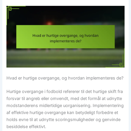
Hvad er hurtige overgange, og hvordan implementeres de?
Hurtige overgange i fodbold refererer til det hurtige skift fra
forsvar til angreb eller omvendt, med det formål at udnytte
modstanderens midlertidige uorganisering. Implementering
af effektive hurtige overgange kan betydeligt forbedre et
holds evne til at udnytte scoringsmuligheder og genvinde
besiddelse effektivt.