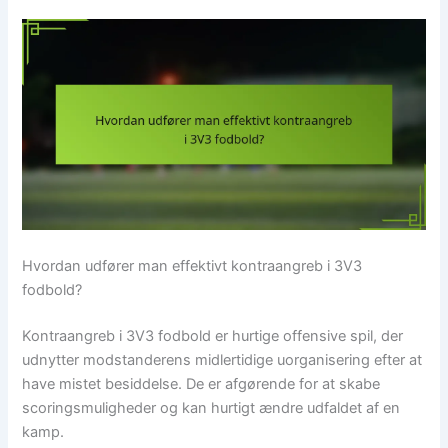
Hvordan udfører man effektivt kontraangreb i 3V3
fodbold?
Kontraangreb i 3V3 fodbold er hurtige offensive spil, der
udnytter modstanderens midlertidige uorganisering efter at
have mistet besiddelse. De er afgørende for at skabe
scoringsmuligheder og kan hurtigt ændre udfaldet af en
kamp.