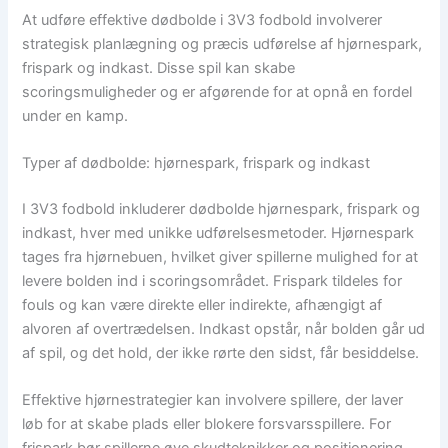
At udføre effektive dødbolde i 3V3 fodbold involverer
strategisk planlægning og præcis udførelse af hjørnespark,
frispark og indkast. Disse spil kan skabe
scoringsmuligheder og er afgørende for at opnå en fordel
under en kamp.
Typer af dødbolde: hjørnespark, frispark og indkast
I 3V3 fodbold inkluderer dødbolde hjørnespark, frispark og
indkast, hver med unikke udførelsesmetoder. Hjørnespark
tages fra hjørnebuen, hvilket giver spillerne mulighed for at
levere bolden ind i scoringsområdet. Frispark tildeles for
fouls og kan være direkte eller indirekte, afhængigt af
alvoren af overtrædelsen. Indkast opstår, når bolden går ud
af spil, og det hold, der ikke rørte den sidst, får besiddelse.
Effektive hjørnestrategier kan involvere spillere, der laver
løb for at skabe plads eller blokere forsvarsspillere. For