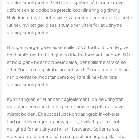
scoringsmuligheder. Med færre spillere på banen kræver
udførelsen af dødbolde præcis koordinering og timing.
Hold kan udnytte defensive svagheder gennem veltrænede
rutiner, hvilket gør disse situationer vitale for at udnytte
scoringsmuligheder.
Hurtige overgange er essentielle i 3V3 fodbold, da de giver
hold mulighed for hurtigt at skifte fra forsvar til angreb. Når
et hold genvinder boldbesiddelse, bør spillerne straks se
efter åbne rum og skabe angrebsspil. Denne hurtige tilgang
kan overraske modstanderne og føre til høj-kvalitets
scoringsmuligheder.
Kontraangreb er et andet nøgleelement, da de udnytter
modstanderens midlertidige uorganisering efter at have
mistet bolden. Et succesfuldt kontraangreb involverer
hurtige afleveringer og bevægelse, hvilket giver et hold
mulighed for at udnytte huller i forsvaret. Spillerne skal
være opmærksomme på deres positionering og klar til at