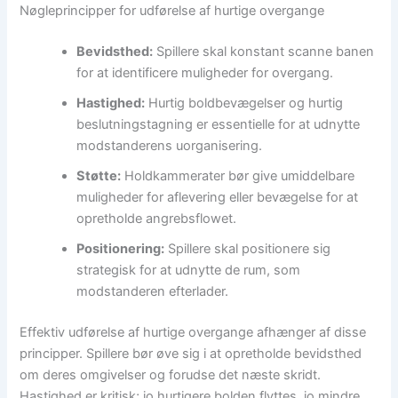
Nøgleprincipper for udførelse af hurtige overgange
Bevidsthed:
Spillere skal konstant scanne banen
for at identificere muligheder for overgang.
Hastighed:
Hurtig boldbevægelser og hurtig
beslutningstagning er essentielle for at udnytte
modstanderens uorganisering.
Støtte:
Holdkammerater bør give umiddelbare
muligheder for aflevering eller bevægelse for at
opretholde angrebsflowet.
Positionering:
Spillere skal positionere sig
strategisk for at udnytte de rum, som
modstanderen efterlader.
Effektiv udførelse af hurtige overgange afhænger af disse
principper. Spillere bør øve sig i at opretholde bevidsthed
om deres omgivelser og forudse det næste skridt.
Hastighed er kritisk; jo hurtigere bolden flyttes, jo mindre