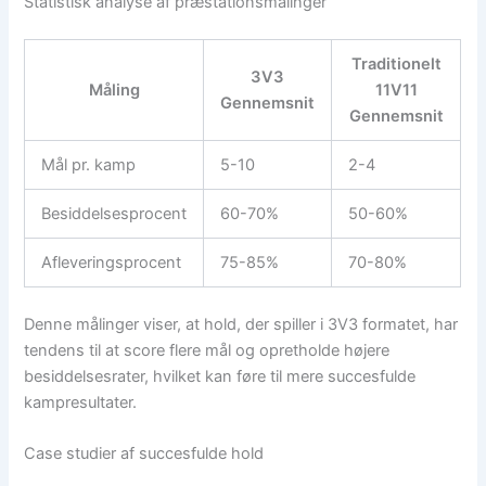
Statistisk analyse af præstationsmålinger
Traditionelt
3V3
Måling
11V11
Gennemsnit
Gennemsnit
Mål pr. kamp
5-10
2-4
Besiddelsesprocent
60-70%
50-60%
Afleveringsprocent
75-85%
70-80%
Denne målinger viser, at hold, der spiller i 3V3 formatet, har
tendens til at score flere mål og opretholde højere
besiddelsesrater, hvilket kan føre til mere succesfulde
kampresultater.
Case studier af succesfulde hold