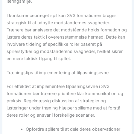
læringsmiljø.
I konkurrencepræget spil kan 3V3 formationen bruges
strategisk til at udnytte modstandernes svagheder.
Trænere bør analysere det modstående holds formation og
justere deres taktik i overensstemmelse hermed. Dette kan
involvere tildeling af specifikke roller baseret på
spillerstyrker og modstanderens svagheder, hvilket sikrer
en mere taktisk tilgang til spillet.
Træningstips til implementering af tilpasningsevne
For effektivt at implementere tilpasningsevne i 3V3
formationen bør trænere prioritere klar kommunikation og
praksis. Regelmæssig diskussion af strategier og
justeringer under træning hjælper spillerne med at forstå
deres roller og ansvar i forskellige scenarier.
Opfordre spillere til at dele deres observationer