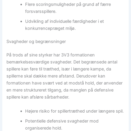
Flere scoringsmuligheder på grund af færre
forsvarsspillere.
Udvikling af individuelle færdigheder i et
konkurrencepræget miljø.
Svagheder og begrænsninger
På trods af sine styrker har 3V3 formationen
bemærkelsesværdige svagheder. Det begrænsede antal
spillere kan føre til træthed, især i længere kampe, da
spillerne skal dække mere afstand. Derudover kan
formationen have svært ved at modstå hold, der anvender
en mere struktureret tilgang, da manglen på defensive
spillere kan afsløre sårbarheder.
Højere risiko for spillertræthed under længere spil.
Potentielle defensive svagheder mod
organiserede hold.