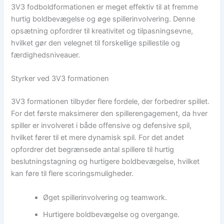
3V3 fodboldformationen er meget effektiv til at fremme
hurtig boldbevægelse og øge spillerinvolvering. Denne
opsætning opfordrer til kreativitet og tilpasningsevne,
hvilket gør den velegnet til forskellige spillestile og
færdighedsniveauer.
Styrker ved 3V3 formationen
3V3 formationen tilbyder flere fordele, der forbedrer spillet.
For det første maksimerer den spillerengagement, da hver
spiller er involveret i både offensive og defensive spil,
hvilket fører til et mere dynamisk spil. For det andet
opfordrer det begrænsede antal spillere til hurtig
beslutningstagning og hurtigere boldbevægelse, hvilket
kan føre til flere scoringsmuligheder.
Øget spillerinvolvering og teamwork.
Hurtigere boldbevægelse og overgange.