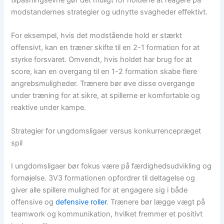
modstandernes strategier og udnytte svagheder effektivt.
For eksempel, hvis det modstående hold er stærkt
offensivt, kan en træner skifte til en 2-1 formation for at
styrke forsvaret. Omvendt, hvis holdet har brug for at
score, kan en overgang til en 1-2 formation skabe flere
angrebsmuligheder. Trænere bør øve disse overgange
under træning for at sikre, at spillerne er komfortable og
reaktive under kampe.
Strategier for ungdomsligaer versus konkurrencepræget
spil
I ungdomsligaer bør fokus være på færdighedsudvikling og
fornøjelse. 3V3 formationen opfordrer til deltagelse og
giver alle spillere mulighed for at engagere sig i både
offensive og
defensive roller
. Trænere bør lægge vægt på
teamwork og kommunikation, hvilket fremmer et positivt