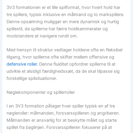
3V3 formationen er et lille spilformat, hvor hvert hold har
tre spillere, typisk inklusive en målmand og to markspillere.
Denne opsætning muliggør en mere dynamisk og hurtig
spillestil, da spillerne har færre holdkammerater og
modstandere at navigere rundt om.
Med hensyn til struktur vedtager holdene ofte en fleksibel
tilgang, hvor spillerne ofte skifter mellem offensive og
defensive roller
. Denne fluiditet opfordrer spillerne til at
udvikle et alsidigt færdighedssæt, da de skal tilpasse sig
forskellige spilsituationer.
Nøglekomponenter og spillerroller
I en 3V3 formation påtager hver spiller typisk en af tre
nøgleroller: målmanden, forsvarsspilleren og angriberen.
Målmanden er ansvarlig for at beskytte målet og starte
spillet fra baglinjen. Forsvarsspilleren fokuserer på at