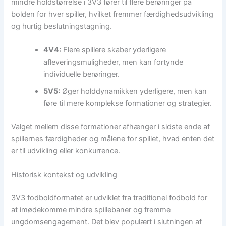
mindre holdstørrelse i 3V3 fører til flere berøringer på
bolden for hver spiller, hvilket fremmer færdighedsudvikling
og hurtig beslutningstagning.
4V4:
Flere spillere skaber yderligere
afleveringsmuligheder, men kan fortynde
individuelle berøringer.
5V5:
Øger holddynamikken yderligere, men kan
føre til mere komplekse formationer og strategier.
Valget mellem disse formationer afhænger i sidste ende af
spillernes færdigheder og målene for spillet, hvad enten det
er til udvikling eller konkurrence.
Historisk kontekst og udvikling
3V3 fodboldformatet er udviklet fra traditionel fodbold for
at imødekomme mindre spillebaner og fremme
ungdomsengagement. Det blev populært i slutningen af