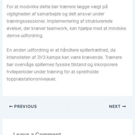
For at modvirke dette bør trænere lægge vægt på
vigtigheden af samarbejde og delt ansvar under
træningssessioner. Implementering af strukturerede
øvelser, der kræver teamwork, kan hjælpe med at mindske
denne udfordring.
En anden udfordring er at håndtere spillertræthed, da
intensiteten af 3V3 kampe kan være krævende. Trænere
bør overvåge spillernes fysiske tilstand og inkorporere
hvileperioder under træning for at opretholde
toppræstationsniveauer.
PREVIOUS
NEXT
Leave a Comment