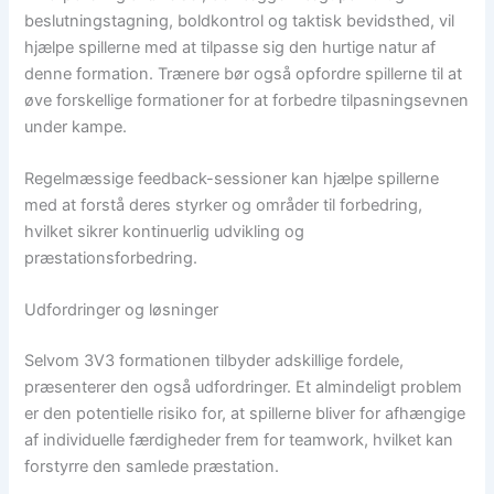
beslutningstagning, boldkontrol og taktisk bevidsthed, vil
hjælpe spillerne med at tilpasse sig den hurtige natur af
denne formation. Trænere bør også opfordre spillerne til at
øve forskellige formationer for at forbedre tilpasningsevnen
under kampe.
Regelmæssige feedback-sessioner kan hjælpe spillerne
med at forstå deres styrker og områder til forbedring,
hvilket sikrer kontinuerlig udvikling og
præstationsforbedring.
Udfordringer og løsninger
Selvom 3V3 formationen tilbyder adskillige fordele,
præsenterer den også udfordringer. Et almindeligt problem
er den potentielle risiko for, at spillerne bliver for afhængige
af individuelle færdigheder frem for teamwork, hvilket kan
forstyrre den samlede præstation.