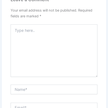
Your email address will not be published.
Required
fields are marked
*
Type
here..
Name*
Email*