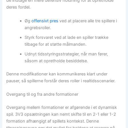
de indtage en mere defensiv holdning for at opretholde
deres fordel.
Øg
offensivt pres
ved at placere alle tre spillere i
angrebsroller.
Styrk forsvaret ved at lade en spiller trække
tilbage for at støtte målmanden.
Udnyt tidsstyringsstrategier, når man fører,
såsom at opretholde besiddelse.
Denne modifikationer kan kommunikeres klart under
pauser, så spillerne forstår deres roller i realtidsscenarier.
Overgang til og fra andre formationer
Overgang mellem formationer er afgørende i et dynamisk
spil. 3V3 opsætningen kan nemt skifte til en 2-1 eller 1-2
formation afhængigt af spillets kontekst. Denne
tilpasningsevne gør det muligt for holdene at reagere på