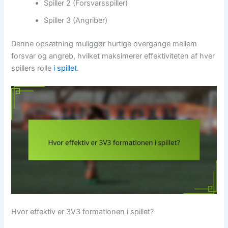
Spiller 2 (Forsvarsspiller)
Spiller 3 (Angriber)
Denne opsætning muliggør hurtige overgange mellem
forsvar og angreb, hvilket maksimerer effektiviteten af hver
spillers rolle
i spillet
.
Hvor effektiv er 3V3 formationen i spillet?