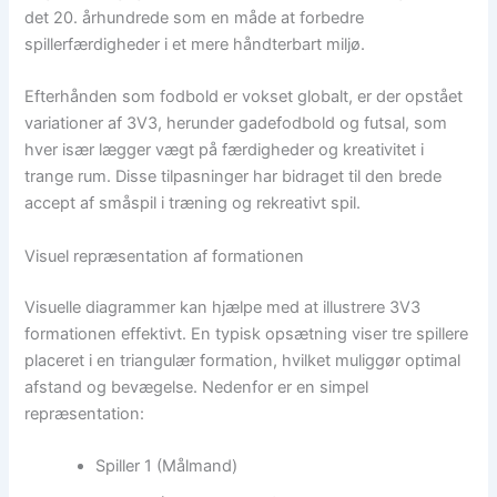
det 20. århundrede som en måde at forbedre
spillerfærdigheder i et mere håndterbart miljø.
Efterhånden som fodbold er vokset globalt, er der opstået
variationer af 3V3, herunder gadefodbold og futsal, som
hver især lægger vægt på færdigheder og kreativitet i
trange rum. Disse tilpasninger har bidraget til den brede
accept af småspil i træning og rekreativt spil.
Visuel repræsentation af formationen
Visuelle diagrammer kan hjælpe med at illustrere 3V3
formationen effektivt. En typisk opsætning viser tre spillere
placeret i en triangulær formation, hvilket muliggør optimal
afstand og bevægelse. Nedenfor er en simpel
repræsentation:
Spiller 1 (Målmand)