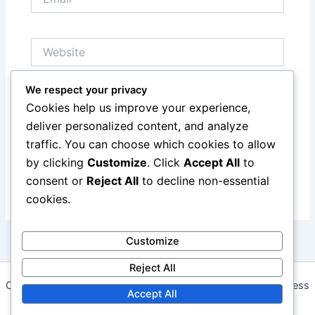
Website
We respect your privacy
Save my name, email, and website in this browser
Cookies help us improve your experience,
for the next time I comment.
deliver personalized content, and analyze
traffic. You can choose which cookies to allow
by clicking
Customize
. Click
Accept All
to
consent or
Reject All
to decline non-essential
cookies.
Customize
Reject All
Copyright © 2026 kinabladet.dk | Powered by
Astra WordPress
Accept All
Theme