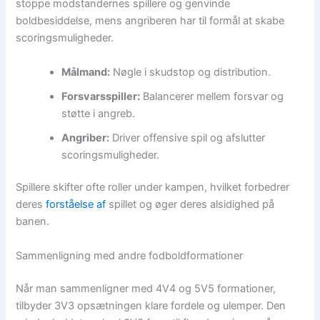
stoppe modstandernes spillere og genvinde
boldbesiddelse, mens angriberen har til formål at skabe
scoringsmuligheder.
Målmand:
Nøgle i skudstop og distribution.
Forsvarsspiller:
Balancerer mellem forsvar og
støtte i angreb.
Angriber:
Driver offensive spil og afslutter
scoringsmuligheder.
Spillere skifter ofte roller under kampen, hvilket forbedrer
deres
forståelse af
spillet og øger deres alsidighed på
banen.
Sammenligning med andre fodboldformationer
Når man sammenligner med 4V4 og 5V5 formationer,
tilbyder 3V3 opsætningen klare fordele og ulemper. Den