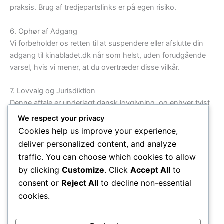
praksis. Brug af tredjepartslinks er på egen risiko.
6. Ophør af Adgang
Vi forbeholder os retten til at suspendere eller afslutte din
adgang til kinabladet.dk når som helst, uden forudgående
varsel, hvis vi mener, at du overtræder disse vilkår.
7. Lovvalg og Jurisdiktion
Denne aftale er underlagt dansk lovgivning, og enhver tvist
skal afgøres ved de danske domstole.
We respect your privacy
Cookies help us improve your experience,
8. Ændringer til Vilkår
deliver personalized content, and analyze
Vi forbeholder os retten til at ændre disse vilkår når som
traffic. You can choose which cookies to allow
helst. Ændringer vil træde i kraft ved offentliggørelsen på
by clicking
Customize
. Click
Accept All
to
kinabladet.dk. Det er dit ansvar at gennemgå vilkårene
consent or
Reject All
to decline non-essential
regelmæssigt.
cookies.
9. Kontaktinformation
Hvis du har spørgsmål til disse vilkår, kan du kontakte os