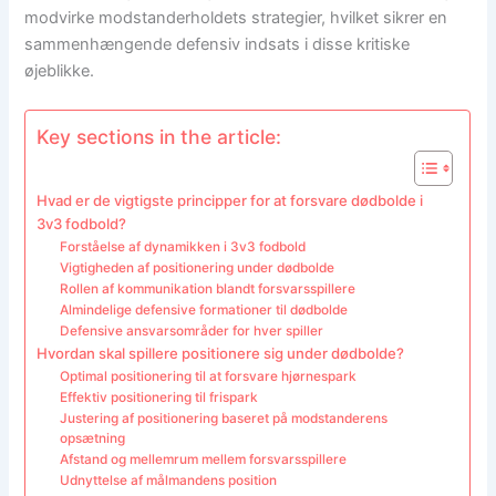
modvirke modstanderholdets strategier, hvilket sikrer en
sammenhængende defensiv indsats i disse kritiske
øjeblikke.
Key sections in the article:
Hvad er de vigtigste principper for at forsvare dødbolde i
3v3 fodbold?
Forståelse af dynamikken i 3v3 fodbold
Vigtigheden af positionering under dødbolde
Rollen af kommunikation blandt forsvarsspillere
Almindelige defensive formationer til dødbolde
Defensive ansvarsområder for hver spiller
Hvordan skal spillere positionere sig under dødbolde?
Optimal positionering til at forsvare hjørnespark
Effektiv positionering til frispark
Justering af positionering baseret på modstanderens
opsætning
Afstand og mellemrum mellem forsvarsspillere
Udnyttelse af målmandens position