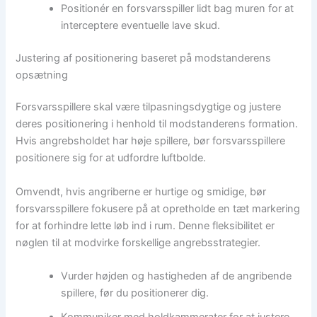
Positionér en forsvarsspiller lidt bag muren for at
interceptere eventuelle lave skud.
Justering af positionering baseret på modstanderens
opsætning
Forsvarsspillere skal være tilpasningsdygtige og justere
deres positionering i henhold til modstanderens formation.
Hvis angrebsholdet har høje spillere, bør forsvarsspillere
positionere sig for at udfordre luftbolde.
Omvendt, hvis angriberne er hurtige og smidige, bør
forsvarsspillere fokusere på at opretholde en tæt markering
for at forhindre lette løb ind i rum. Denne fleksibilitet er
nøglen til at modvirke forskellige angrebsstrategier.
Vurder højden og hastigheden af de angribende
spillere, før du positionerer dig.