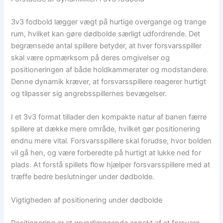
3v3 fodbold lægger vægt på hurtige overgange og trange
rum, hvilket kan gøre dødbolde særligt udfordrende. Det
begrænsede antal spillere betyder, at hver forsvarsspiller
skal være opmærksom på deres omgivelser og
positioneringen af både holdkammerater og modstandere.
Denne dynamik kræver, at forsvarsspillere reagerer hurtigt
og tilpasser sig angrebsspillernes bevægelser.
I et 3v3 format tillader den kompakte natur af banen færre
spillere at dække mere område, hvilket gør positionering
endnu mere vital. Forsvarsspillere skal forudse, hvor bolden
vil gå hen, og være forberedte på hurtigt at lukke ned for
plads. At forstå spillets flow hjælper forsvarsspillere med at
træffe bedre beslutninger under dødbolde.
Vigtigheden af positionering under dødbolde