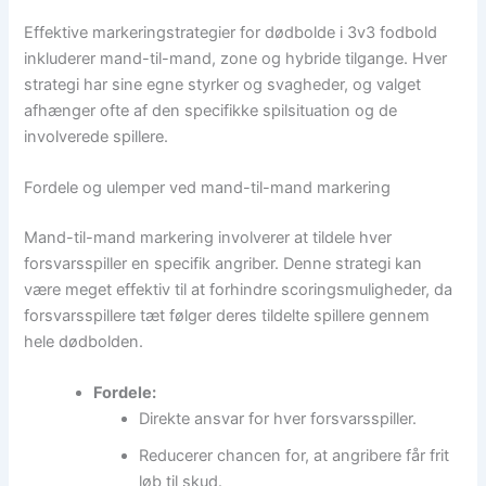
Effektive markeringstrategier for dødbolde i 3v3 fodbold
inkluderer mand-til-mand, zone og hybride tilgange. Hver
strategi har sine egne styrker og svagheder, og valget
afhænger ofte af den specifikke spilsituation og de
involverede spillere.
Fordele og ulemper ved mand-til-mand markering
Mand-til-mand markering involverer at tildele hver
forsvarsspiller en specifik angriber. Denne strategi kan
være meget effektiv til at forhindre scoringsmuligheder, da
forsvarsspillere tæt følger deres tildelte spillere gennem
hele dødbolden.
Fordele:
Direkte ansvar for hver forsvarsspiller.
Reducerer chancen for, at angribere får frit
løb til skud.