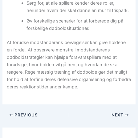
Sørg for, at alle spillere kender deres roller,
herunder hvem der skal danne en mur til frispark.
Øv forskellige scenarier for at forberede dig på
forskellige dødboldsituationer.
At forudse modstanderens bevægelser kan give holdene
en fordel. At observere mønstre i modstanderens
dødboldstrategier kan hjælpe forsvarsspillere med at
forudsige, hvor bolden vil gå hen, og hvordan de skal
reagere. Regelmæssig træning af dødbolde gør det muligt
for hold at forfine deres defensive organisering og forbedre
deres reaktionstider under kampe.
PREVIOUS
NEXT