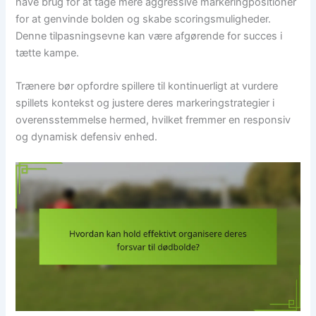
have brug for at tage mere aggressive markeringpositioner
for at genvinde bolden og skabe scoringsmuligheder.
Denne tilpasningsevne kan være afgørende for succes i
tætte kampe.
Trænere bør opfordre spillere til kontinuerligt at vurdere
spillets kontekst og justere deres markeringstrategier i
overensstemmelse hermed, hvilket fremmer en responsiv
og dynamisk defensiv enhed.