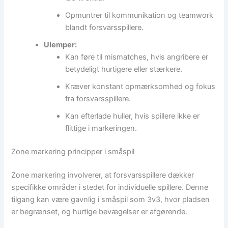
Opmuntrer til kommunikation og teamwork
blandt forsvarsspillere.
Ulemper:
Kan føre til mismatches, hvis angribere er
betydeligt hurtigere eller stærkere.
Kræver konstant opmærksomhed og fokus
fra forsvarsspillere.
Kan efterlade huller, hvis spillere ikke er
flittige i markeringen.
Zone markering principper i småspil
Zone markering involverer, at forsvarsspillere dækker
specifikke områder i stedet for individuelle spillere. Denne
tilgang kan være gavnlig i småspil som 3v3, hvor pladsen
er begrænset, og hurtige bevægelser er afgørende.