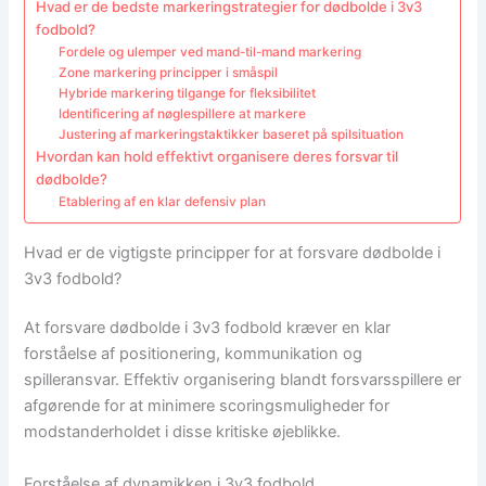
Hvad er de bedste markeringstrategier for dødbolde i 3v3
fodbold?
Fordele og ulemper ved mand-til-mand markering
Zone markering principper i småspil
Hybride markering tilgange for fleksibilitet
Identificering af nøglespillere at markere
Justering af markeringstaktikker baseret på spilsituation
Hvordan kan hold effektivt organisere deres forsvar til
dødbolde?
Etablering af en klar defensiv plan
Hvad er de vigtigste principper for at forsvare dødbolde i
3v3 fodbold?
At forsvare dødbolde i 3v3 fodbold kræver en klar
forståelse af positionering, kommunikation og
spilleransvar. Effektiv organisering blandt forsvarsspillere er
afgørende for at minimere scoringsmuligheder for
modstanderholdet i disse kritiske øjeblikke.
Forståelse af dynamikken i 3v3 fodbold