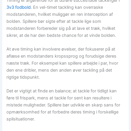
Timing er afgørende for at udføre succesfulde tacklinger i
3v3 fodbold
. En vel-timet tackling kan overraske
modstanderen, hvilket muliggør en ren interception af
bolden. Spillere bør sigte efter at tackle lige som
modstanderen forbereder sig på at lave et træk, hvilket
sikrer, at de har den bedste chance for at vinde bolden.
At øve timing kan involvere øvelser, der fokuserer på at
aflæse en modstanders kropssprog og forudsige deres
næste træk. For eksempel kan spillere arbejde i par, hvor
den ene dribler, mens den anden øver tackling på det
rigtige tidspunkt.
Det er vigtigt at finde en balance; at tackle for tidligt kan
føre til frispark, mens at tackle for sent kan resultere i
mistede muligheder. Spillere bør udvikle en skarp sans for
opmærksomhed for at forbedre deres timing i forskellige
spilsituationer.