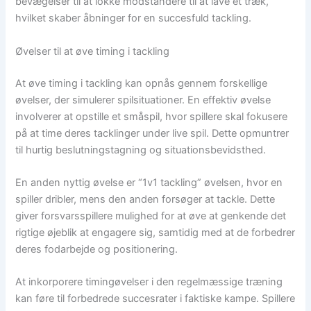
bevægelser til at lokke modstandere til at lave et træk,
hvilket skaber åbninger for en succesfuld tackling.
Øvelser til at øve timing i tackling
At øve timing i tackling kan opnås gennem forskellige
øvelser, der simulerer spilsituationer. En effektiv øvelse
involverer at opstille et småspil, hvor spillere skal fokusere
på at time deres tacklinger under live spil. Dette opmuntrer
til hurtig beslutningstagning og situationsbevidsthed.
En anden nyttig øvelse er “1v1 tackling” øvelsen, hvor en
spiller dribler, mens den anden forsøger at tackle. Dette
giver forsvarsspillere mulighed for at øve at genkende det
rigtige øjeblik at engagere sig, samtidig med at de forbedrer
deres fodarbejde og positionering.
At inkorporere timingøvelser i den regelmæssige træning
kan føre til forbedrede succesrater i faktiske kampe. Spillere