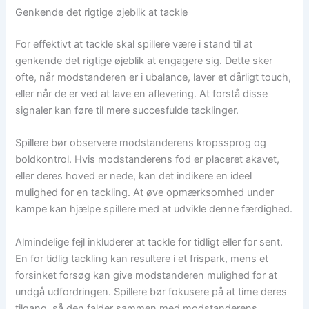
Genkende det rigtige øjeblik at tackle
For effektivt at tackle skal spillere være i stand til at
genkende det rigtige øjeblik at engagere sig. Dette sker
ofte, når modstanderen er i ubalance, laver et dårligt touch,
eller når de er ved at lave en aflevering. At forstå disse
signaler kan føre til mere succesfulde tacklinger.
Spillere bør observere modstanderens kropssprog og
boldkontrol. Hvis modstanderens fod er placeret akavet,
eller deres hoved er nede, kan det indikere en ideel
mulighed for en tackling. At øve opmærksomhed under
kampe kan hjælpe spillere med at udvikle denne færdighed.
Almindelige fejl inkluderer at tackle for tidligt eller for sent.
En for tidlig tackling kan resultere i et frispark, mens et
forsinket forsøg kan give modstanderen mulighed for at
undgå udfordringen. Spillere bør fokusere på at time deres
tilgang, så den falder sammen med modstanderens