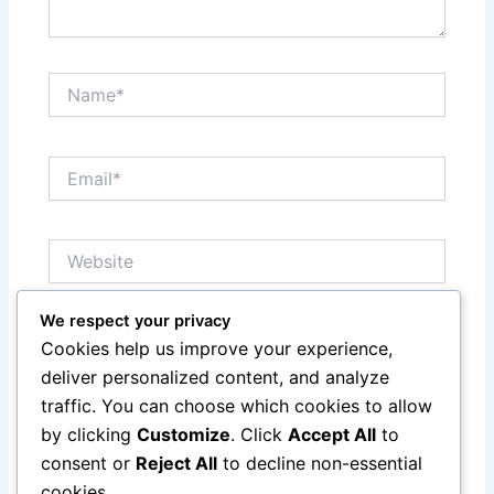
Name*
Email*
Website
We respect your privacy
Save my name, email, and website in this browser
Cookies help us improve your experience,
for the next time I comment.
deliver personalized content, and analyze
traffic. You can choose which cookies to allow
by clicking
Customize
. Click
Accept All
to
consent or
Reject All
to decline non-essential
cookies.