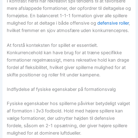
I kontrast hertil har rekreativt spil tendens til at favorisere
mere afslappede formationer, der opfordrer til deltagelse og
fornøjelse. En balanceret 1-1-1 formation giver alle spillere
mulighed for at deltage i både offensive og
defensive roller
,
hvilket fremmer en sjov atmosfære uden konkurrencepres.
At forstå konteksten for spillet er essentielt.
Konkurrencehold kan have brug for at træne specifikke
formationer regelmæssigt, mens rekreative hold kan drage
fordel af fleksibilitet, hvilket giver spillerne mulighed for at
skifte positioner og roller frit under kampene.
Indflydelse af fysiske egenskaber på formationsvalg
Fysiske egenskaber hos spillerne påvirker betydeligt valget
af formation i 3v3 fodbold. Hold med højere spillere kan
vælge formationer, der udnytter højden til defensive
fordele, såsom en 2-1 opsætning, der giver højere spillere
mulighed for at dominere luftdueller.