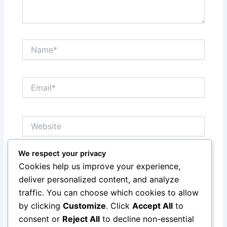
Name*
Email*
Website
We respect your privacy
Save my name, email, and website in this browser
Cookies help us improve your experience,
for the next time I comment.
deliver personalized content, and analyze
traffic. You can choose which cookies to allow
by clicking
Customize
. Click
Accept All
to
consent or
Reject All
to decline non-essential